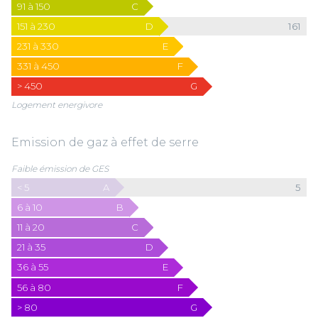
91 à 150
C
151 à 230
D
161
231 à 330
E
331 à 450
F
> 450
G
Logement energivore
Emission de gaz à effet de serre
Faible émission de GES
< 5
A
5
6 à 10
B
11 à 20
C
21 à 35
D
36 à 55
E
56 à 80
F
> 80
G