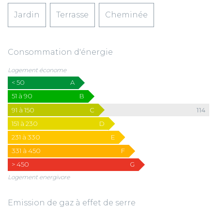
Jardin
Terrasse
Cheminée
Consommation d'énergie
Logement économe
< 50
A
51 à 90
B
91 à 150
C
114
151 à 230
D
231 à 330
E
331 à 450
F
> 450
G
Logement energivore
Emission de gaz à effet de serre