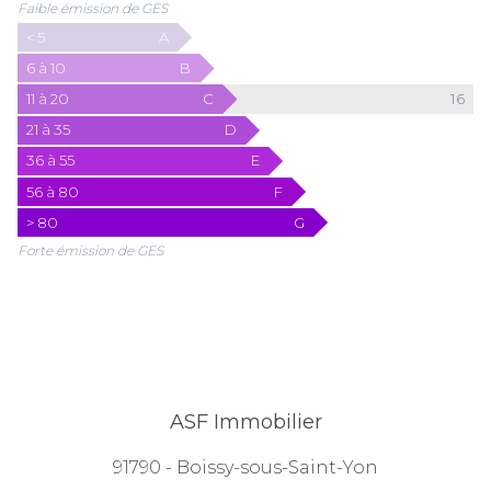
Faible émission de GES
< 5
A
6 à 10
B
11 à 20
C
16
21 à 35
D
36 à 55
E
56 à 80
F
> 80
G
Forte émission de GES
ASF Immobilier
91790 - Boissy-sous-Saint-Yon